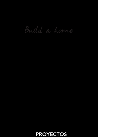
info@buildahomearg.com
+54911-3922-2682
ARCHITECTURE
PROYECTOS